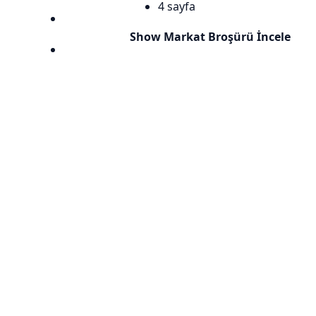
4 sayfa
page lieblingsprospekte
Show Markat Broşürü İncele
page kompass