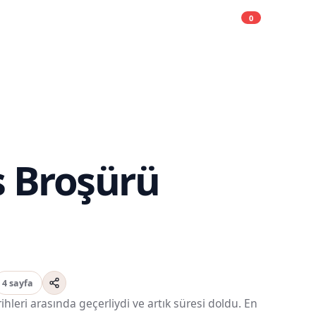
0
Alışveriş liste
Açık
s Broşürü
4 sayfa
leri arasında geçerliydi ve artık süresi doldu. En