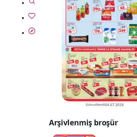
Ara
page lieblingsprospekte
page kompass
Güncellendi
04.07.2026
Arşivlenmiş broşür