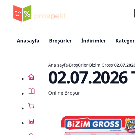
Ar
Anasayfa
Broşürler
İndirimler
Kategor
Ana sayfa
›
Broşürler
›
Bizim Gross
›
02.07.2026
02.07.2026 
Ana sayfa
Online Broşür
Broşürler
İndirimler
Mağazalar