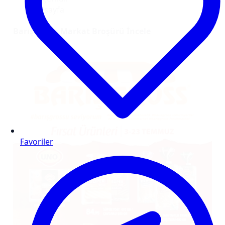
16
sayfa
Barış Gross Markat Broşürü İncele
Favoriler