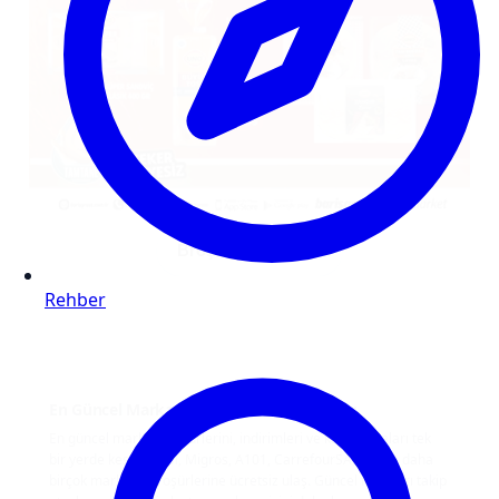
Broşürü görüntüle
Rehber
En Güncel Markat Broşürleri ve İndirimler
En güncel market broşürlerini, indirimleri ve kampanyaları tek
bir yerde keşfet. BİM, Migros, A101, CarrefourSA, Şok ve daha
birçok marketin broşürlerine ücretsiz ulaş. Güncel fırsatları takip