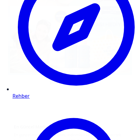
Broşürü görüntüle
Rehber
En Güncel Markat Broşürleri ve İndirimler
En güncel market broşürlerini, indirimleri ve kampanyaları tek