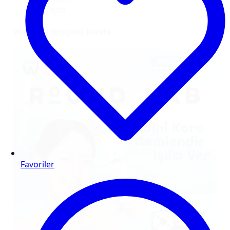
34
sayfa
Watsons Broşürü İncele
Favoriler