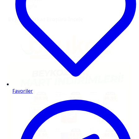
6 sayfa
Beykoz Markat Broşürü İncele
Favoriler