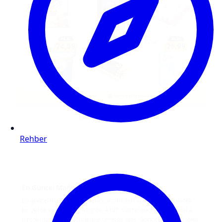
Broşürü görüntüle
Rehber
En Güncel Markat Broşürleri ve İndirimler
En güncel market broşürlerini, indirimleri ve kampanyaları tek
bir yerde keşfet. BİM, Migros, A101, CarrefourSA, Şok ve daha
birçok marketin broşürlerine ücretsiz ulaş. Güncel fırsatları takip