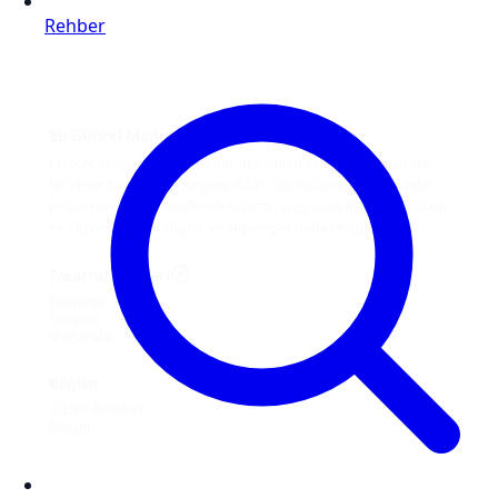
Rehber
En Güncel Markat Broşürleri ve İndirimler
En güncel market broşürlerini, indirimleri ve kampanyaları tek
bir yerde keşfet. BİM, Migros, A101, CarrefourSA, Şok ve daha
birçok marketin broşürlerine ücretsiz ulaş. Güncel fırsatları takip
et, alışveriş listeni oluştur ve alışverişini daha hesaplı yap.
Tasarruf Rehberi
Broşürler
Fırsatlar
Mağazalar
Bilgiler
Gizlilik Politikası
İletişim