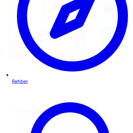
Broşürü görüntüle
Rehber
En Güncel Markat Broşürleri ve İndirimler
En güncel market broşürlerini, indirimleri ve kampanyaları tek
bir yerde keşfet. BİM, Migros, A101, CarrefourSA, Şok ve daha
birçok marketin broşürlerine ücretsiz ulaş. Güncel fırsatları takip