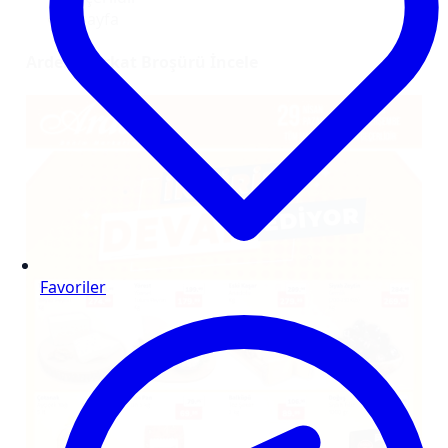
2 sayfa
Arden Markat Broşürü İncele
Favoriler